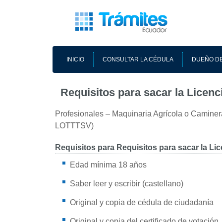
INICIO
CONSULTAR LA CÉDULA
DUEÑO DE
Requisitos para sacar la Licen
Profesionales – Maquinaria Agrícola o Caminera 
LOTTTSV)
Requisitos para Requisitos para sacar la Li
Edad mínima 18 años
Saber leer y escribir (castellano)
Original y copia de cédula de ciudadanía
Original y copia del certificado de votación